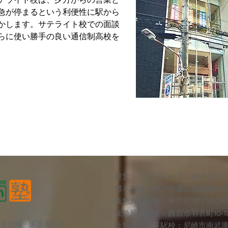
急が停まるという利便性に駅から
かします。サテライト校での面談
らに使い勝手の良い通信制高校を
運営：クランテーブル株式会社
灘本部校：神戸市灘区岩屋北町4-3
阪急六甲駅校：神戸市灘区宮山町2−
​​阪急夙川駅校：西宮市羽衣町10-
＼生徒様・保護者様用／
阪急武庫之荘駅校：尼崎市南武庫之荘