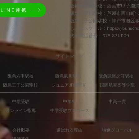
​阪神甲子園駅校：西宮市甲子園浦風町
LINE連携
​阪急芦屋川駅校：芦屋市西山町1-
阪急王子公園駅校：神戸市灘区城内通
じぶんスクール：https://jibunscho
​代表電話番号：078-871-1109
​サイトマップ
阪急六甲駅校
阪急夙川駅校
阪急武庫之荘駅校
ジュニアJR灘駅前
国際航空高等学院
阪急王子公園駅校
中学受験
中学生
中高一貫
オンライン指導
中学受験プロコース
会社概要
選ばれる理由
特進グローバル