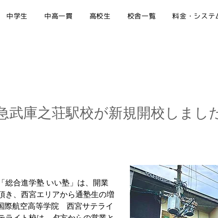
中学生
中高一貫
高校生
校舎一覧
料金・システ
急武庫之荘駅校が新規開校しまし
総合進学塾いい塾がついに尼崎市に初めて進出！
「総合進学塾 いい塾」は、開業
頂き、西宮エリアから通塾生の増
「国際航空高等学院　西宮サテライ
テライト校は、夕方からの営業と