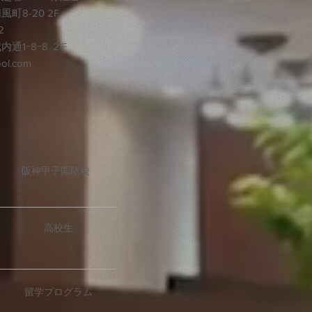
8-20 2F
2
1−8−8 ２F
ol.com
阪神甲子園駅校
高校生
留学プログラム