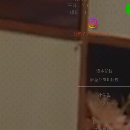
平日：１１時から２１時
土曜日：１４時から２１時
​公式インスタグラム
灘本部校
阪急芦屋川駅校
小学生
芸能アスリート
お問い合わせ