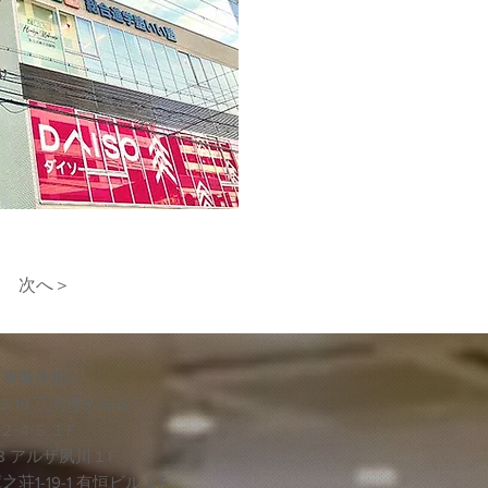
次へ＞
（事業本部）
-19 三尚堂ビル５F
4−5 １F
18 アルザ夙川１F
1-19-1 有恒ビル３F