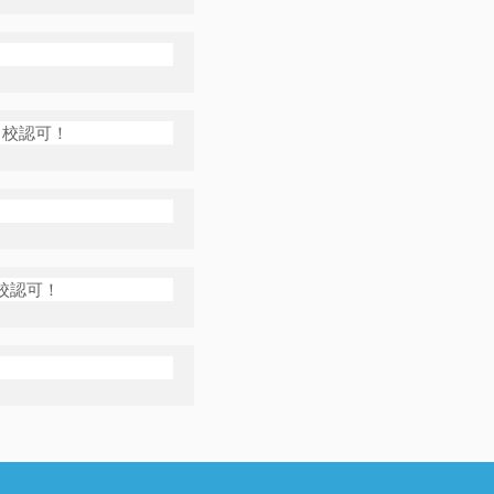
ト校認可！
校認可！