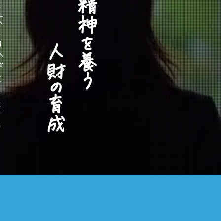
​
「
自
我
作
古
」
と
は
、
こ
れ
か
ら
自
分
が
し
よ
う
と
す
る
前
人
未
到
の
新
し
い
こ
と
を
、
試
練
や
困
難
に
耐
え
な
が
ら
開
拓
す
る
こ
と
を
意
味
し
ま
す
人財の育成