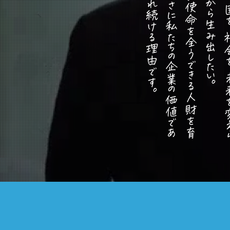
一
人
ひ
と
り
、
立
派
に
使
命
を
全
う
で
き
る
人
財
を
育
成
す
る
。
そ
れ
こ
そ
が
、
ま
さ
に
私
た
ち
の
企
業
の
価
値
で
あ
り
、
皆
さ
ま
に
支
持
を
さ
れ
続
け
る
理
由
で
す