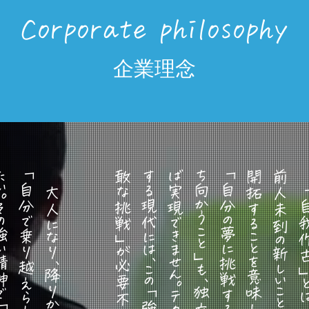
Corporate philosophy
企業理念
。
。