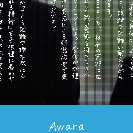
​
大
人
に
な
り
、
降
り
か
か
っ
て
く
る
困
難
や
理
不
尽
に
も
「
自
分
で
乗
り
越
え
ら
れ
る
精
神
」
を
子
供
達
に
養
わ
せ
た
い
。
そ
の
強
い
精
神
で
「
国
を
、
社
会
を
、
未
来
を
変
え
ら
れ
る
人
財
」
を
、
私
た
ち
か
ら
生
み
出
し
た
い
「
自
分
の
夢
に
挑
戦
す
る
こ
と
」
も
、
「
社
会
の
荒
波
に
立
ち
向
か
う
こ
と
」
も
、
独
立
し
た
強
い
意
思
を
持
た
な
け
れ
ば
実
現
で
き
ま
せ
ん
。
テ
ク
ノ
ロ
ジ
ー
に
よ
っ
て
変
化
が
加
速
す
る
現
代
に
は
、
こ
の
「
強
い
意
志
に
よ
る
臨
機
応
変
で
果
敢
な
挑
戦
」
が
必
要
不
可
欠
で
す
Award