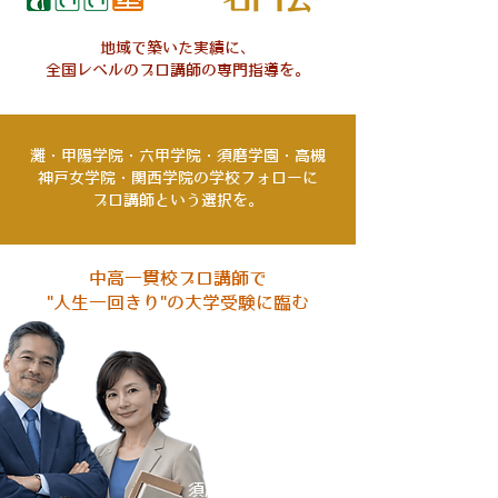
地域で築いた実績に、
全国レベルのプロ講師の専門指導を。
灘・甲陽学院・六甲学院・須磨学園・高槻
神戸女学院・関西学院の学校フォローに
プロ講師という選択を。
中高一貫校プロ講師で
"人生一回きり"の大学受験に臨む
灘・甲陽学院専門
神戸女学院・海星専門
六甲学院・高槻専門
須磨学園・白陵専門