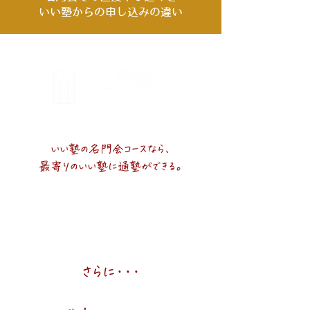
​いい塾からの申し込みの違い
中学受験プロコース
いい塾の名門会コースなら、
最寄りのいい塾に通塾ができる。
塾の施設内で
自習可能時間は
​受講できる
自習利用OK
さらに・・・