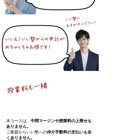
いい塾に
おまかせください！
いいえ！いい塾からの申込が
めちゃくちゃお得です！
​授業料も一緒
名門会と
全て同一価格
本コースは、
中間マージンや授業料の上乗せも
ありません。
ご家庭からいい塾への
仲介手数料の支払いも全
くありません。