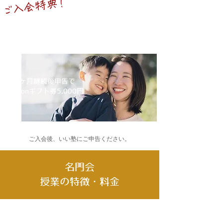
ご入会特典！
ギフト券プレゼント
３ヶ月継続後申告で
​Amazonギフト券5,000円
ご入会後、​いい塾にご申告ください。
名門会
授業の特徴・料金
社会人プロコース
学生講師コース