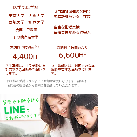
医学部医学科
プロ講師派遣の名門会
東京大学
大阪大学
家庭教師センター在籍
京都大学
神戸大学
豊富な指導実績
慶應・早稲田
合格実績がある社会人
その他有名大学
受講料 1時間あたり
受講料 1時間あたり
6,600
円〜
4,400
円〜
学生講師は、中学受験にも
プロ教師とは、対面での指導
対応できる講師を手配いた
経験を有する講師を指しま
します。
す。
お子様の受講プランよって金額が変更になります。詳細は、
名門会の担当者から個別に相談させていただきます。
質問や体験予約も
​で
ご相談ができます！
ボタンを押すだけ！