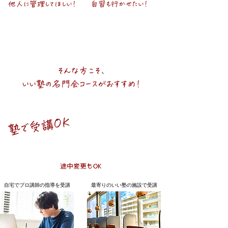
​他人に管理してほしい！
​自習も行かせたい！
家だと
やっぱり
​集中できてない
​塾には行かせたい
そんな方こそ、
いい塾の名門会コースがおすすめ！
塾で受講OK
塾の施設で受講できる
途中変更もOK
​自宅でプロ講師の指導を受講
最寄りのいい塾の施設で受講