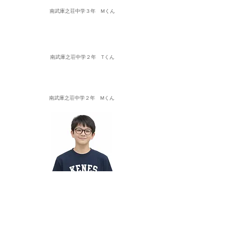
南武庫之荘中学３年 Mくん
英語２０点UP！理科２０点UP！社会２０点UP！
五科目合計も大幅UPし、志望校UPを目指す！
南武庫之荘中学２年 Tくん
数学２０点UP！社会２０点UP！理科１５点UP！
五科目合計５５点UP、応用対策の拡充へ！
南武庫之荘中学２年 Mくん
偏差値が上がり志望校を２ラ
ンクUP！
数学２０点UPして８０点台超