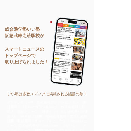
総合進学塾いい塾
阪急武庫之荘駅校が
スマートニュースの
トップページで
取り上げられました！
いい塾は多数メディアに掲載される話題の塾！
フジテレビュー!! 株式会社フジテレビジョン・朝
日新聞デジタルマガジン＆[and] 株式会社朝日新
聞社・産経ニュース・時事ドットコム 株式会社時事
通信社・神戸経済新聞・尼崎経済新聞・加古川経済
新聞・財経新聞・エキサイトニュース・Infoseekニ
ュース 楽天株式会社・ReseMom（リセマム）・と
れまがニュース・BEST TiMES（ベストタイムズ）