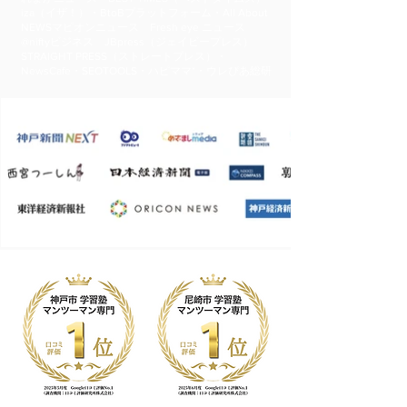
iza（イザ！）・BtoBプラットフォーム・All About
NEWSマピオンニュース Fresh eye ニュース
@niftyビジネス JBpress（ジェイビープレス）
STRAIGHT PRESS（ストレートプレス）・
NewsCafe・SEOTOOLS・ハピママ*・ウレぴあ総研