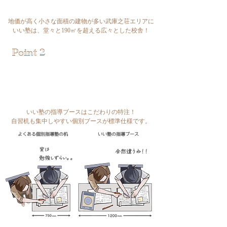
地価が高く小さな面積の建物が多い武庫之荘エリアに
いい塾は、堂々と190㎡を超える広々とした校舎！
Point 2
いつでも自習に来れるように集中ブースも完備
広々と使える1200mm指導ブースが​標準設置
いい塾の指導ブースはこだわりの特注！
​自習机も集中しやすい個別ブースが標準仕様です。
よくある個別指導塾の机
いい塾の指導ブース
実は
全然違うね！！
勉強しずらい。。