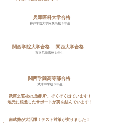
先生の入試対策がなかったら
​絶対合格は無理でした！
兵庫医科大学合格
神戸学院大学附属高校３年生
塾に入ってからずっと点数が
上がって、信じてよかっ​た！
関西学院大学合格
関西大学合格
市立尼崎高校３年生
学校からは厳しいと言われたけど
​塾を信じて頑張って合格できた！
関西学院高等部合格
武庫中学校３年生
武庫之荘校の成績UP、ぞくぞく出ています！
地元に根差したサポートが実を結んでいます！
南武勢が大活躍！テスト対策が実りました！
テスト対策で、英語が３０点UP！
社会も１５点UPと大幅UP８０点台超えも多数