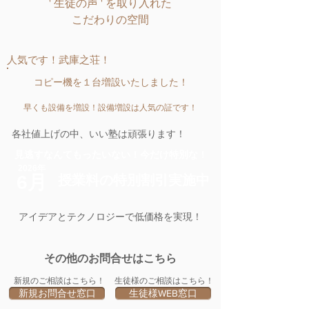
' 生徒の声 ' を取り入れた
こだわりの空間
人気です！武庫之荘！
コピー機を１台増設いたしました！
早くも設備を増設！設備増設は人気の証です！
各社値上げの中、いい塾は頑張ります！
見逃すなんてもったいない！今だけ特別な！
2026年
6月
授業料の特別割引実施中
アイデアとテクノロジーで低価格を実現！
その他​のお問合せはこちら
新規のご相談はこちら！
生徒様のご相談はこちら！
新規お問合せ窓口
生徒様WEB窓口