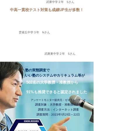
武庫中学２年 Sさん
中高一貫校テスト対策も成績UP生が多数！
苦手な英語を中学レベルから復習
し中間テストで20点UP！
雲雀丘中学３年 Nさん
通塾から点数がずっとUP！
５科目全体的に点数UP！
武庫東中学２年 Sさん
塾の実態調査で
いい塾のシステムやカリキュラム等が
​​502名の大学教授・准教授から
91%も推奨できると認定されました
アンケートモニター提供元：ゼネラルリサーチ
調査対象：大学教授・准教授502名
調査方法：インターネット調査
調査期間：2023年1月21日～22日