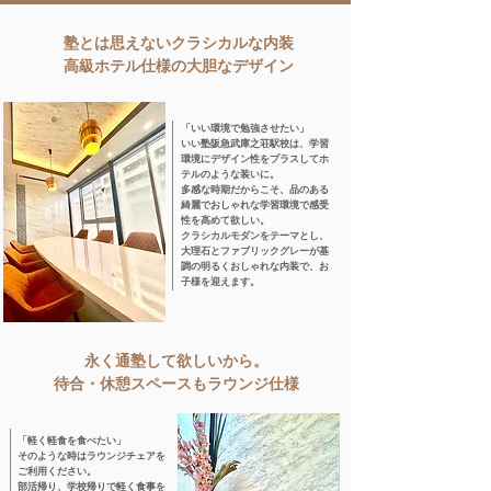
塾とは思えないクラシカルな内装
​高級ホテル仕様の大胆なデザイン
​「いい環境で勉強させたい」​
いい塾阪急武庫之荘駅校は、学習
環境にデザイン性をプラスしてホ
テルのような装いに。
多感な時期だからこそ、品のある
綺麗でおしゃれな学習環境で感受
性を高めて欲しい。
クラシカルモダンをテーマとし、
大理石とファブリックグレーが基
調の​明るくおしゃれな内装で、お
子様を迎えます。
永く通塾して欲しいから。
待合・休憩スペースもラウンジ仕様
​「軽く軽食を食べたい」​
そのような時はラウンジチェアを
ご利用ください。
部活帰り、学校帰りで軽く食事を