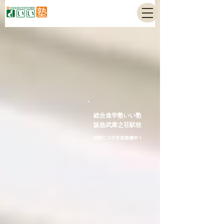
総合進学塾いい塾
阪急武庫之荘駅校
好評につき生徒急増中！