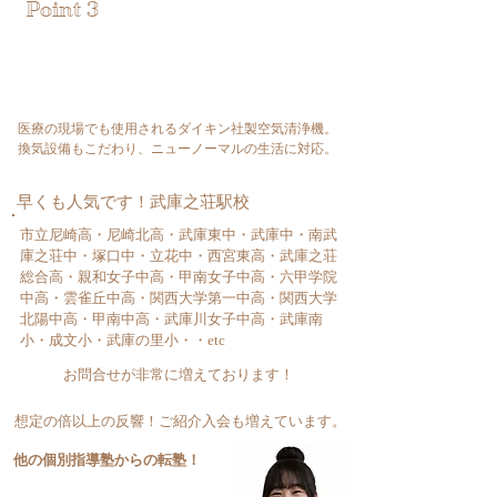
Point 3
換気や清浄機の設備にもこだわり！
エアコン・空気清浄機も全てダイキン製
医療の現場でも使用されるダイキン社製空気清浄機。
換気設備もこだわり、ニューノーマルの生活に対応。
早くも人気です！武庫之荘駅校
市立尼崎高・尼崎北高・武庫東中・武庫中・南武
庫之荘中・塚口中・立花中・西宮東高・武庫之荘
総合高・親和女子中高・甲南女子中高・六甲学院
中高・雲雀丘中高・関西大学第一中高・関西大学
北陽中高・甲南中高・武庫川女子中高・武庫南
小・成文小・武庫の里小・・etc
お問合せが非常に増えております！
想定の倍以上の反響！ご紹介入会も増えています。
他の個別指導塾からの転塾！
入塾たった３ヶ月で