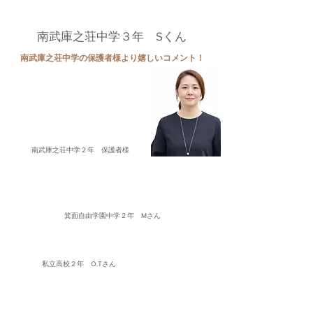
えも多数！
南武庫之荘中学３年 Sくん
南武庫之荘中学の保護者様より嬉しいコメント！
塾を変えて少しずつですが、成
績上がってます。
この調子で頑張ってくれたらと
思っています。
南武庫之荘中学２年 保護者様
全くわからなかった理科で３５点UP！
英語３０点UPし、社会も４０点UPと大幅UP
箕面自由学園中学２年 Mさん
欠点対策！全くわからなかった
古典のテストで５０点UP！
私立高校２年 O.Tさん
通塾3ヶ月から点数がUP継続！
苦手な数学も２０点UP！