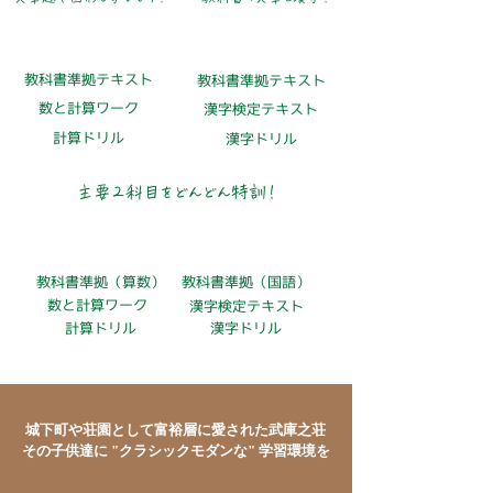
算数特訓コース
国語特訓コース
教科書準拠テキスト
教科書準拠テキスト
​数と計算ワーク
漢字検定テキスト
​計算ドリル
​漢字ドリル
主要２科目をどんどん特訓！
算・国セットコース
教科書準拠（算数）
教科書準拠（国語）
​数と計算ワーク
漢字検定テキスト
​計算ドリル
​漢字ドリル
城下町や荘園として富裕層に愛された武庫之荘
その子供達に "クラシックモダンな" 学習環境を​