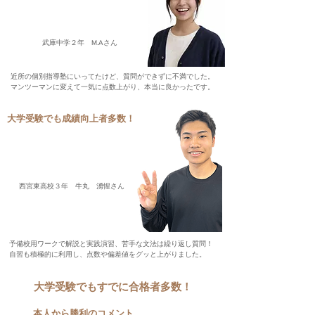
一番特訓した数学が３２位UP！
国語・理科・英語・総合順位もUP！
武庫中学２年 M.Aさん
近所の個別指導塾にいってたけど、質問ができずに不満でした。
マンツーマンに変えて一気に点数上がり、本当に良かったです。
大学受験でも成績向上者多数！
苦手な英語模試で
リーディングの点数が３０点以上UP
模試英語の偏差値が20以上もUP！
西宮東高校３年 牛丸 湧惺さん
予備校用ワークで解説と実践演習、
苦手な文法は繰り返し質問！
自習も積極的に利用し、点数や偏差値
をグッと上がりました。
大学受験でもすでに合格者多数！
本人から勝利のコメント