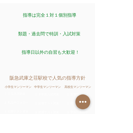
指導は完全１対１個別指導
​類題・過去問で特訓・入試対策
​指導日以外の自習も大歓迎！
阪急武庫之荘駅校で人気の指導方針
小学生マンツーマン
中学生マンツーマン
高校生マンツーマン
１ 公立入試対策
１ 大学別入試対策
１ 文章問題特訓
２
私立中フォロー
２ 定期テスト対策
２ 受験フォロー
３ 定期テスト対策
３ 共通テスト対策
３ 学校の先取り
阪急武庫之荘駅校の高校生で人気