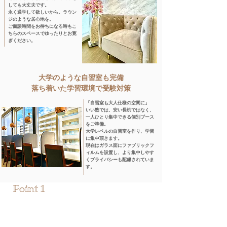
しても大丈夫です。
永く通学して欲しいから。ラウン
ジのような居心地を。
ご面談時間をお待ちになる時もこ
ちらのスペースでゆったりとお寛
ぎください。
大学のような自習室も完備
​落ち着いた学習環境で受験対策
​「自習室も大人仕様の空間に」​
いい塾では、安い長机ではなく、
一人ひとり集中できる個別ブース
をご準備。
大学レベルの自習室を作り、学習
に集中頂きます。
現在はガラス面にファブリックフ
ィルムを設置し、より集中しやす
くプライバシーも配慮されていま
す。
Point 1
完全１対１個別塾で阪急武庫之荘エリア最大規模
南武庫之荘の学習塾では最大級の面積