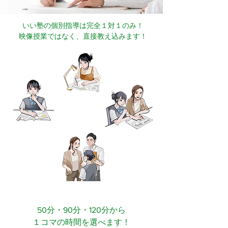
いい塾の個別指導は完全１対１のみ！
映像授業ではなく、直接教え込みます！
苦手確認
復習
実践演習
単元学習
進捗確認
学習相談
50分・90分・120分から
１コマの時間を選べます！