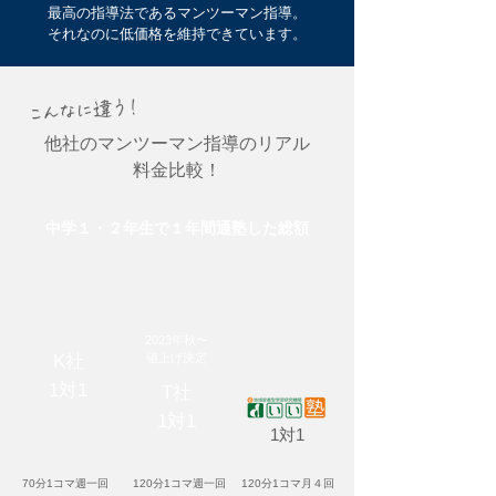
最高の指導法であるマンツーマン指導。
それなのに低価格を維持できています。
こんなに違う！
他社のマンツーマン指導のリアル
料金比較！
中学１・２年生で１年間通塾した総額
2023年秋〜
K社
値上げ決定
1対1
T社
1対1
1対1
70分1コマ週一回
120分1コマ週一回
120分1コマ月４回