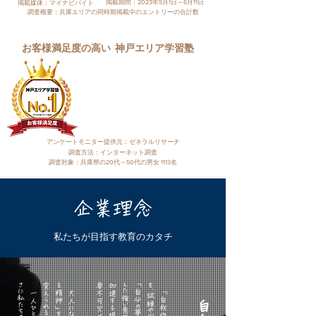
掲載期間：2023年5月1日～6月11日
掲載媒体：マイナビバイト
調査概要：兵庫エリアの同時期掲載中のエントリーの合計数
お客様満足度の高い
神戸エリア学習塾
２０２０年度
「お客様満足度部門」
No,1を受賞！​
アンケートモニター提供元：ゼネラルリサーチ
調査方法：インターネット調査
調査対象：兵庫県の20代～50代の男女 1113名
企業理念
私たちが目指す教育のカタチ
。