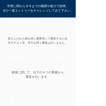
学歴に関わらず今までの職歴や能力で採用。
ぜひ一度エントリーをチャレンジしてみて下さい。
採用までの流れ
皆さんのお人柄を特に重要視して審査するため
​学力テスト等、学力を問う審査は行いません。
書類審査
一次面接
二次面接
面接に関して、以下の４つの要素から
審査を行います。
​今までの活動
お人柄
自分の能力
​仕事への意欲