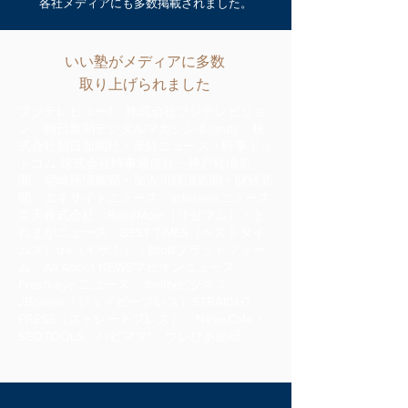
各社メディアに
も多数掲載されました。
いい塾がメディアに多数
取り上げられました
フジテレビュー!! 株式会社フジテレビジョ
ン・朝日新聞デジタルマガジン＆[and] 株
式会社朝日新聞社・産経ニュース・時事ドッ
トコム 株式会社時事通信社・神戸経済新
聞・尼崎経済新聞・加古川経済新聞・財経新
聞・エキサイトニュース・Infoseekニュース
楽天株式会社・ReseMom（リセマム）・と
れまがニュース・BEST TiMES（ベストタイ
ムズ）iza（イザ！）・BtoBプラットフォー
ム・All About NEWSマピオンニュース
Fresh eye ニュース @niftyビジネス
JBpress（ジェイビープレス）STRAIGHT
PRESS（ストレートプレス）・NewsCafe・
SEOTOOLS・ハピママ*・ウレぴあ総研