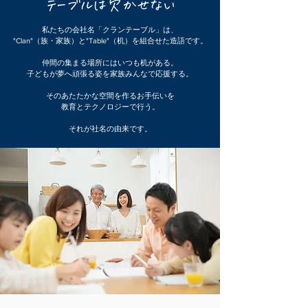
テーブルは欠かせない
私たちの会社名「クランテーブル」は、
"Clan"（族・家族）と"Table"（机）を組合せた造語です。
仲間の集まる場所にはいつも机がある。
子どもが夢へ頑張る姿を家族みんなで応援する。
そのあたたかな空間を作るお手伝いを
教育とテクノロジーで行う。
​それが社名の由来です。