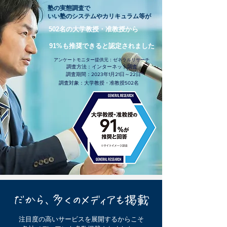
塾の実態調査で
いい塾のシステムやカリキュラム等が
​​502名の大学教授・准教授から
91%も推奨できると認定されました
アンケートモニター提供元：ゼネラルリサーチ
調査方法：インターネット調査
調査期間：2023年1月21日～22日
調査対象：大学教授・准教授502名
だから、多くのメディアも掲載
注目度の高いサービスを展開するからこそ