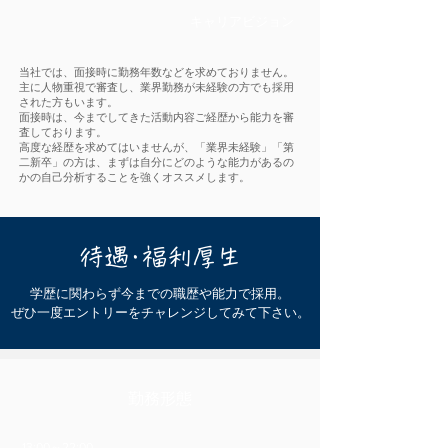
キャリアビジョン
当社では、面接時に勤務年数などを求めておりません。
主に人物重視で審査し、業界勤務が未経験の方でも採用
された方もいます。
面接時は、今までしてきた活動内容ご経歴から能力を審
査しております。
高度な経歴を求めてはいませんが、「業界未経験」「第
二新卒」の方は、まずは自分にどのような能力があるの
かの自己分析することを強くオススメします。
待遇・福利厚生
学歴に関わらず今までの職歴や能力で採用。
ぜひ一度エントリーをチャレンジしてみて下さい。
勤務形態
13:00～22:00