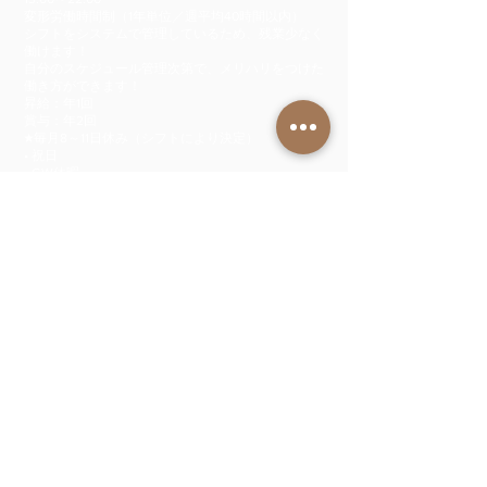
変形労働時間制（1年単位／週平均40時間以内）
シフトをシステムで管理しているため、残業少なく
働けます！
自分のスケジュール管理次第で、メリハリをつけた
働き方ができます！
昇給：年1回
賞与：年2回
★毎月8～11日休み（シフトにより決定）
• 祝日
• GW休暇
• 夏季休暇
• 年末年始休暇
• 有給休暇（半休や時間での有休取得も可能です）
• 慶弔休暇
★実質年間休日115日（有休7日込み）
勤務地
毎朝本部校に出勤後、所属校舎へ移動します。
【灘本部校】
兵庫県神戸市灘区岩屋北町4-3-19 5F
【阪急六甲駅校】
兵庫県神戸市灘区宮山町2-4-5 1F