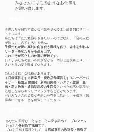
みなさんにはこのようなお仕事を
お願い致します。
総合職
子供たちが目指す豊かな人生を歩めるよう総合的にサポー
トをします。
​私たちは「ただ勉強をさせたい」のではなく、「合格人数
が欲しい」のでもありません。
子供たちが夢に真剣に向き合う環境を作り、未来を創れる
リーダーを私たちから生み出す。
これこそが私たちの仕事の根幹です。
日々子供たちの願いを聞きながら、本部と連携をとり、一
人ひとりの夢を叶えていきます。
当社には様々な職種があります。
１店舗運営をする教室長・複数店舗運営をするスーパーバ
イザー・新規店舗開発・新商品開発・システム営業・企
画・新人教育・通信制高校の学院長
といった幅広い職種を
経験しながらキャリアアップすることができます。
ぜひみなさんの柔軟な発想力を存分に活かし、子供達・保
護者にできることを創造してください。
専門職
あなたの得意なことをとことん突き詰めて、
プロフェッ
ショナルを目指す職種
です。
プロを目指す職種として、
１店舗運営の教室長・複数店