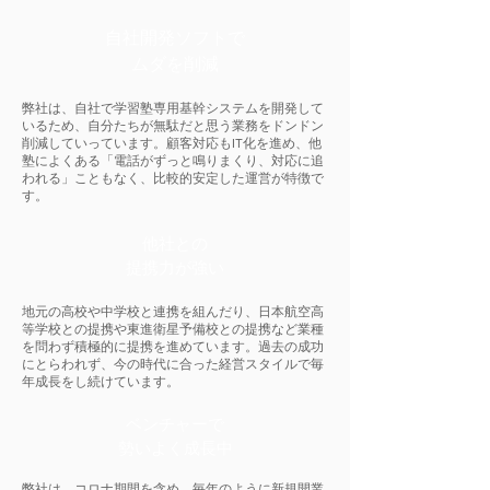
自社開発ソフトで
​ムダを削減
弊社は、自社で学習塾専用基幹システムを開発して
いるため、自分たちが無駄だと思う業務をドンドン
削減していっています。顧客対応もIT化を進め、他
塾によくある「電話がずっと鳴りまくり、対応に追
われる」こともなく、比較的安定した運営が特徴で
す。
他社との
提携力が強い
地元の高校や中学校と連携を組んだり、日本航空高
等学校との提携や東進衛星予備校との提携など業種
を問わず積極的に提携を進めています。過去の成功
にとらわれず、今の時代に合った経営スタイルで毎
年成長をし続けています。
ベンチャーで
勢いよく成長中
弊社は、コロナ期間を含め、毎年のように新規開業