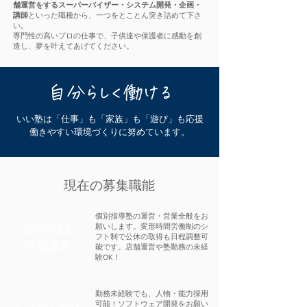
舗運営をするスーパーバイザー・システム開発・企画・
講師
といった職種から、一つをとことん突き詰めて下さ
い。
専門性の高いプロの仕事で、子供達や保護者に感動を創
造し、夢を叶えてあげてください。
​自分らしく働ける
いい塾は「仕事」も「家族」も「遊び」も応援
働きやすい環境づくりに努めています。
現在の募集職能
個別指導塾の運営・営業全般をお
願いします。変形時間労働制のシ
個別指導塾
フト制で公休の取得も日程調整可
​店舗運営
能です。店舗運営や塾勤務の未経
験OK！
勤務未経験でも、人物・能力採用
可能！ソフトウェア開発をお願い