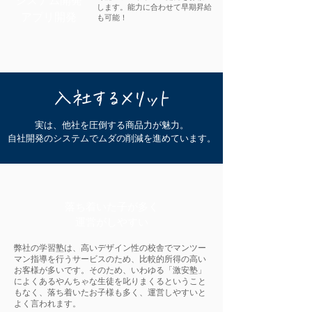
システム開発
します。能力に合わせて早期昇給
アプリ開発
も可能！
入社するメリット
実は、他社を圧倒する商品力が魅力。
自社開発のシステムでムダの削減を進めています。
落ち着いた子が多く
​運営がしやすい
弊社の学習塾は、高いデザイン性の校舎でマンツー
マン指導を行うサービスのため、比較的所得の高い
お客様が多いです。そのため、いわゆる「激安塾」
によくあるやんちゃな生徒を叱りまくるということ
もなく、落ち着いたお子様も多く、運営しやすいと
よく言われます。