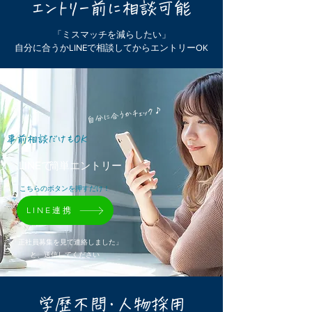
エントリー前に相談可能
「ミスマッチを減らしたい」
自分に合うかLINEで相談してからエントリーOK
自分に合うかチェック♪
事前相談だけもOK
LINEで
簡単エントリー
こちらのボタンを押すだけ！
LINE連携
「正社員募集を見て連絡しました」
​と、送信してください
学歴不問・人物採用