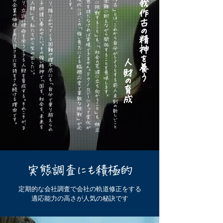
。
一
人
ひ
と
り
、
立
派
に
使
命
を
全
う
で
き
る
人
財
を
育
成
す
る
。
そ
れ
こ
そ
が
、
ま
さ
に
私
た
ち
の
企
業
の
価
値
で
あ
り
、
皆
さ
ま
に
支
持
を
さ
れ
続
け
る
理
由
で
す
。
​
大
人
に
な
り
、
降
り
か
か
っ
て
く
る
困
難
や
理
不
尽
に
も
「
自
分
で
乗
り
越
え
ら
れ
る
精
神
」
を
子
供
達
に
養
わ
せ
た
い
。
そ
の
強
い
精
神
で
「
国
を
、
社
会
を
、
未
来
を
変
え
ら
れ
る
人
財
」
を
、
私
た
ち
か
ら
生
み
出
し
た
い
「
自
分
の
夢
に
挑
戦
す
る
こ
と
」
も
、
「
社
会
の
荒
波
に
立
ち
向
か
う
こ
と
」
も
、
独
立
し
た
強
い
意
思
を
持
た
な
け
れ
ば
実
現
で
き
ま
せ
ん
。
テ
ク
ノ
ロ
ジ
ー
に
よ
っ
て
変
化
が
加
速
す
る
現
代
に
は
、
こ
の
「
強
い
意
志
に
よ
る
臨
機
応
変
で
果
敢
な
挑
戦
」
が
必
要
不
可
欠
で
す
。
​
「
自
我
作
古
」
と
は
、
こ
れ
か
ら
自
分
が
し
よ
う
と
す
る
前
人
未
到
の
新
し
い
こ
と
を
、
試
練
や
困
難
に
耐
え
な
が
ら
開
拓
す
る
こ
と
を
意
味
し
ま
す
人財の育成
​自我作古の精神を養う
実態調査にも積極的
定期的な会社調査で会社の軌道修正をする
適応能力の高さが人気の秘訣です