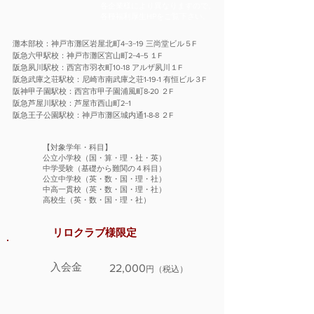
各企業様により異なりますので、
各種福利厚生HPをご覧下さい。
灘本部校：神戸市灘区岩屋北町4−3−19 三尚堂ビル５F
阪急六甲駅校：神戸市灘区宮山町2−4−5 １F
​​阪急夙川駅校：西宮市羽衣町10-18 アルザ夙川１F
阪急武庫之荘駅校：尼崎市南武庫之荘1-19-1 有恒ビル３F
​阪神甲子園駅校：西宮市甲子園浦風町8-20 ２F
阪急芦屋川駅校：芦屋市西山町2−1
​阪急王子公園駅校：神戸市灘区城内通1-8-8 ２F
【対象学年・科目】
公立小学校（国・算・理・社・英）
中学受験（基礎から難関の４科目）
公立中学校（英・数・国・理・社）
中高一貫校（英・数・国・理・社）
​高校生（英・数・国・理・社）
リロクラブ様限定
入会金
22,000
円（税込）