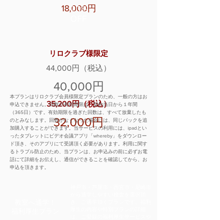
18,000円
20%
​OFF
リロクラブ様限定
44,000円（税込）
40,000円
本プランはリロクラブ会員様限定プランのため、一般の方はお
35,200円（税込）
申込できません。回数の有効期限は、契約当日から１年間
（365日）です。有効期限を過ぎた回数は、すべて放棄したも
32,000円
のとみなします。回数がなくなった場合には、同じパックを追
加購入することができます。当サービスの利用には、ipadとい
ったタブレットにビデオ会議アプリ「whereby」をダウンロー
ド頂き、そのアプリにて受講頂く必要があります。利用に関す
るトラブル防止のため、当プランは、お申込みの前に必ずお電
話にて詳細をお伝えし、通信ができることを確認してから、お
申込を頂きます。
神戸市・芦屋市・西宮市・尼崎市
から通学しやすい校舎を選択頂
教室へ通学！
き、ご通学頂くプランです。福利
厚生の内容や特別プランの詳細
福利厚生プラン
は、ご登録の福利厚生サービスや