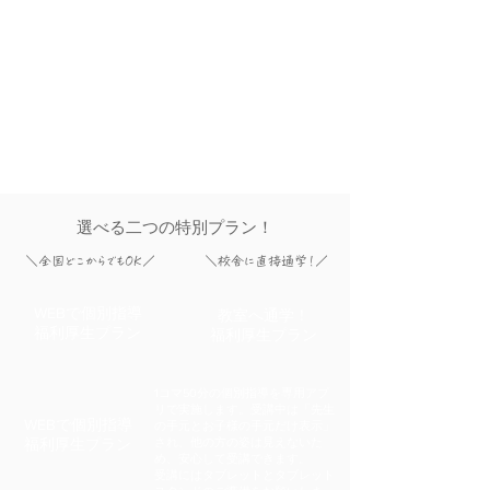
通信社・神戸経済新聞・尼崎経済新聞・加古川経済
新聞・財経新聞・エキサイトニュース・Infoseekニ
ュース 楽天株式会社・ReseMom（リセマム）・と
れまがニュース・BEST TiMES（ベストタイムズ）
iza（イザ！）・BtoBプラットフォーム・All About
NEWSマピオンニュース Fresh eye ニュース
@niftyビジネス JBpress（ジェイビープレス）
STRAIGHT PRESS（ストレートプレス）・
NewsCafe・SEOTOOLS・ハピママ*・ウレぴあ総研
選べる二つの特別プラン！
＼全国どこからでもOK／
＼校舎に直接通学！／
WEBで個別指導
教室へ通学！
福利厚生プラン
福利厚生プラン
1コマ50分の個別指導を専用アプ
リで実施します。受講中は「先生
WEBで個別指導
の手元とお子様の手元だけ表示」
福利厚生プラン
され、他の方の姿は見えないた
め、安心して受講できます。
受講にはタブレットとタブレット