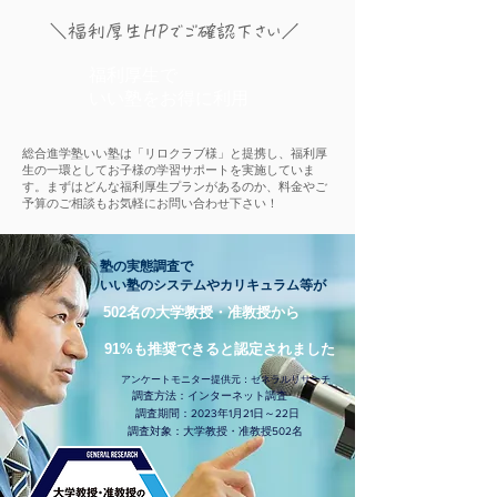
＼福利厚生HPでご確認下さい／
​福利厚生で
​いい塾をお得に利用
総合進学塾いい塾は「リロクラブ様」と提携し、福利厚
生の一環としてお子様の学習サポートを実施していま
す。まずはどんな福利厚生プランがあるのか、料金やご
予算のご相談もお気軽にお問い合わせ下さい！
塾の実態調査で
いい塾のシステムやカリキュラム等が
​​502名の大学教授・准教授から
91%も推奨できると認定されました
アンケートモニター提供元：ゼネラルリサーチ
調査方法：インターネット調査
調査期間：2023年1月21日～22日
調査対象：大学教授・准教授502名