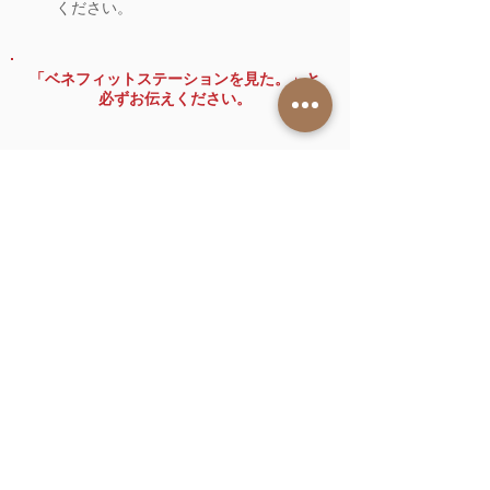
ください。
「ベネフィットステーションを見た。」と
必ずお伝えください。
＼会員ID番号もご準備ください！／
親身なサポート さぁ 行こう！
ご新規の方専用
0120-433-315
相談ダイアル
（平日：１１時〜２１時 土曜日：１３時〜２１時）
他の方のご対応などで、お電話繋がらない場合には、
こちらから順番にご連絡させて頂きます。
​お急ぎの方は、下記の番号にお電話下さいませ。
IP電話や通話アプリの方
078-871-1109
現在生徒や再入会希望は
（平日：１１時〜２１時 土曜日：１３時〜２１時）