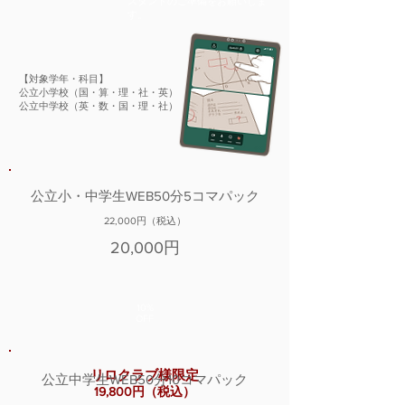
スタンドのご準備をお願いしま
す。
【対象学年・科目】
公立小学校（国・算・理・社・英）
公立中学校（英・数・国・理・社）
公立小・中学生WEB50分5コマパック
22,000円（税込）
20,000円
10%
​OFF
リロクラブ様限定
公立中学生WEB50分10コマパック
19,800円（税込）